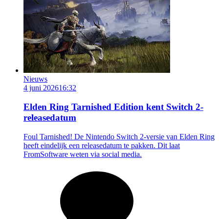
Nieuws
4 juni 2026
16:32
Elden Ring Tarnished Edition kent Switch 2-
releasedatum
Foul Tarnished! De Nintendo Switch 2-versie van Elden Ring
heeft eindelijk een releasedatum te pakken. Dit laat
FromSoftware weten via social media.