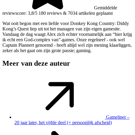
Gemiddelde
reviewscore: 3,8/5
180 reviews
&
7034 artikelen geplaatst
Wat ooit begon met een liefde voor Donkey Kong Country: Diddy
Kong’s Quest liep uit tot het managen van zijn eigen gamesite.
Vandaag de dag waagt Alex zich echter voornamelijk aan “hier krijg
ik echt een God-complex van”-games. Onze regelneef - ook wel
Captain Plannert genoemd - heeft altijd wel zijn mening klaarliggen,
zeker als het gaat om zijn grote passie; gaming.
Meer van deze auteur
Gameliner –
20 jaar later, het vijfde deel (+ persoonlijk afscheid)