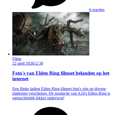
6 reacties
Films
22 april 2026
12:30
Foto's van Elden Ring filmset belanden op het
internet
Een flinke lading Elden Ring-filmset foto's zijn op diverse
platforms verschenen. De productie van A24's Elden Ring is
ogenschijnlijk lekker onderweg!