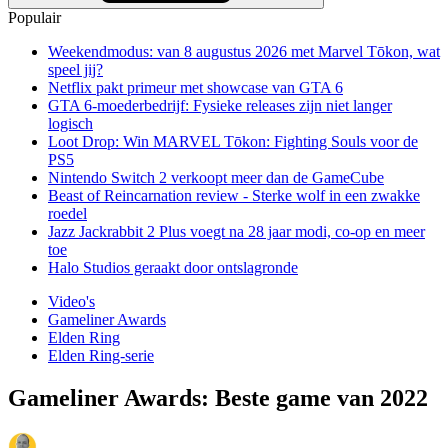
Populair
Weekendmodus: van 8 augustus 2026 met Marvel Tōkon, wat
speel jij?
Netflix pakt primeur met showcase van GTA 6
GTA 6-moederbedrijf: Fysieke releases zijn niet langer
logisch
Loot Drop: Win MARVEL Tōkon: Fighting Souls voor de
PS5
Nintendo Switch 2 verkoopt meer dan de GameCube
Beast of Reincarnation review - Sterke wolf in een zwakke
roedel
Jazz Jackrabbit 2 Plus voegt na 28 jaar modi, co-op en meer
toe
Halo Studios geraakt door ontslagronde
Video's
Gameliner Awards
Elden Ring
Elden Ring-serie
Gameliner Awards: Beste game van 2022