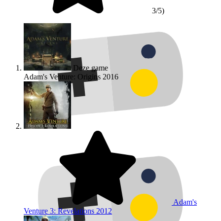
3/5)
Deze game
Adam's Venture: Origins
2016
Adam's
Venture 3: Revelations
2012