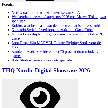
Populair
Netflix pakt primeur met showcase van GTA 6
Weekendmodus: van 8 augustus 2026 met Marvel Tōkon, wat
speel jij?
Roblox gaat helemaal naar de kloten en dat is jouw schuld
Nintendo Switch 2 verkoopt meer dan de GameCube
Nintendo is erbij tijdens gamescom 2026 en wel met deze 9
games
Loot Drop: Win MARVEL Tōkon: Fighting Souls voor de
PS5
Aandelen Roblox kelderen met 70 procent door minder virale
games
Halo Studios geraakt door ontslagronde
THQ Nordic Digital Showcase 2026