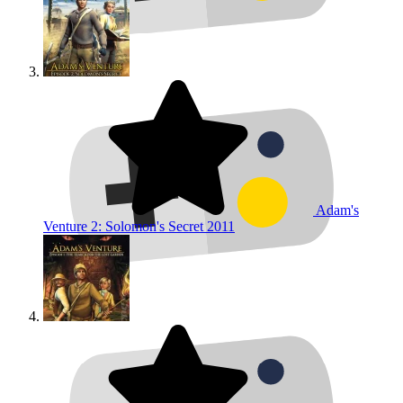
Adam's
Venture 2: Solomon's Secret
2011