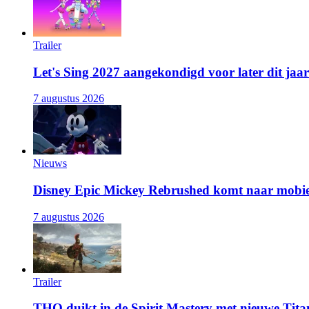
Trailer
Let's Sing 2027 aangekondigd voor later dit jaar
7 augustus 2026
Nieuws
Disney Epic Mickey Rebrushed komt naar mobie
7 augustus 2026
Trailer
THQ duikt in de Spirit Mastery met nieuwe Titan