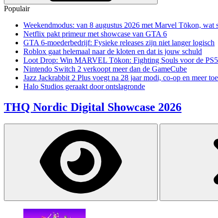
Populair
Weekendmodus: van 8 augustus 2026 met Marvel Tōkon, wat sp
Netflix pakt primeur met showcase van GTA 6
GTA 6-moederbedrijf: Fysieke releases zijn niet langer logisch
Roblox gaat helemaal naar de kloten en dat is jouw schuld
Loot Drop: Win MARVEL Tōkon: Fighting Souls voor de PS5
Nintendo Switch 2 verkoopt meer dan de GameCube
Jazz Jackrabbit 2 Plus voegt na 28 jaar modi, co-op en meer toe
Halo Studios geraakt door ontslagronde
THQ Nordic Digital Showcase 2026