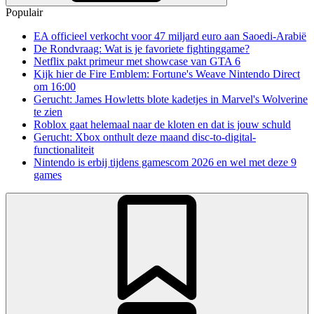
Populair
EA officieel verkocht voor 47 miljard euro aan Saoedi-Arabië
De Rondvraag: Wat is je favoriete fightinggame?
Netflix pakt primeur met showcase van GTA 6
Kijk hier de Fire Emblem: Fortune's Weave Nintendo Direct
om 16:00
Gerucht: James Howletts blote kadetjes in Marvel's Wolverine
te zien
Roblox gaat helemaal naar de kloten en dat is jouw schuld
Gerucht: Xbox onthult deze maand disc-to-digital-
functionaliteit
Nintendo is erbij tijdens gamescom 2026 en wel met deze 9
games