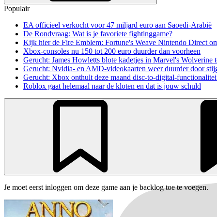
Populair
EA officieel verkocht voor 47 miljard euro aan Saoedi-Arabië
De Rondvraag: Wat is je favoriete fightinggame?
Kijk hier de Fire Emblem: Fortune's Weave Nintendo Direct o
Xbox-consoles nu 150 tot 200 euro duurder dan voorheen
Gerucht: James Howletts blote kadetjes in Marvel's Wolverine t
Gerucht: Nvidia- en AMD-videokaarten weer duurder door stij
Gerucht: Xbox onthult deze maand disc-to-digital-functionalitei
Roblox gaat helemaal naar de kloten en dat is jouw schuld
Je moet eerst inloggen om deze game aan je backlog toe te voegen.