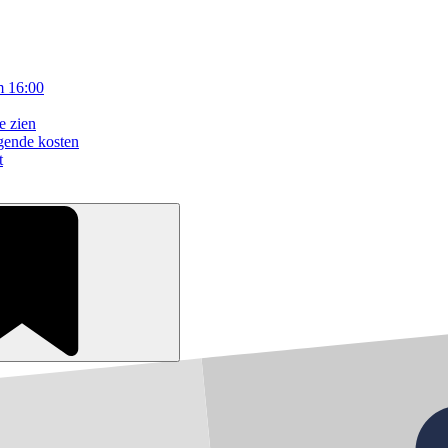
m 16:00
e zien
gende kosten
t