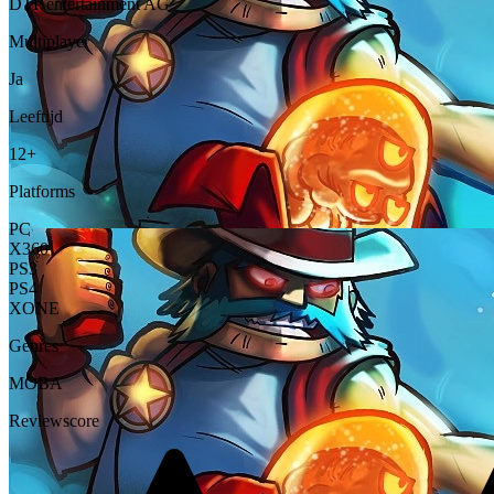
DTP entertainment AG
Multiplayer
Ja
Leeftijd
12+
Platforms
PC
X360
PS3
PS4
XONE
Genres
MOBA
Reviewscore