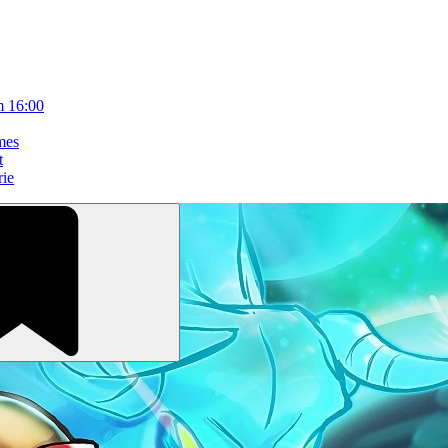
m 16:00
mes
t
rie