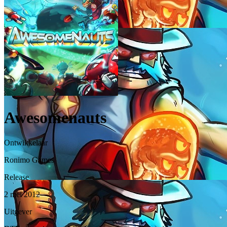
Awesomenauts
Ontwikkelaar
Ronimo Games
Release
2 mei 2012
Uitgever