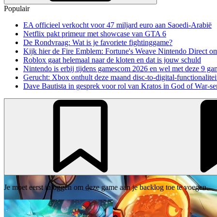
Populair
EA officieel verkocht voor 47 miljard euro aan Saoedi-Arabië
Netflix pakt primeur met showcase van GTA 6
De Rondvraag: Wat is je favoriete fightinggame?
Kijk hier de Fire Emblem: Fortune's Weave Nintendo Direct o
Roblox gaat helemaal naar de kloten en dat is jouw schuld
Nintendo is erbij tijdens gamescom 2026 en wel met deze 9 ga
Gerucht: Xbox onthult deze maand disc-to-digital-functionalitei
Dave Bautista in gesprek voor rol van Kratos in God of War-se
Je moet eerst inloggen om deze game aan je backlog toe te voegen.