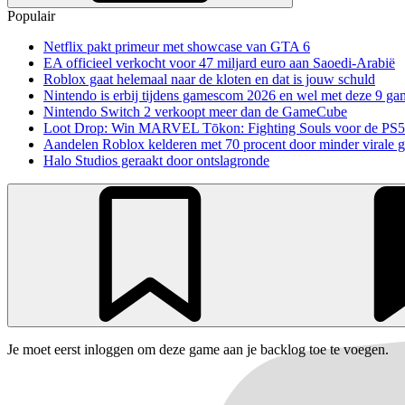
Populair
Netflix pakt primeur met showcase van GTA 6
EA officieel verkocht voor 47 miljard euro aan Saoedi-Arabië
Roblox gaat helemaal naar de kloten en dat is jouw schuld
Nintendo is erbij tijdens gamescom 2026 en wel met deze 9 ga
Nintendo Switch 2 verkoopt meer dan de GameCube
Loot Drop: Win MARVEL Tōkon: Fighting Souls voor de PS5
Aandelen Roblox kelderen met 70 procent door minder virale 
Halo Studios geraakt door ontslagronde
Je moet eerst inloggen om deze game aan je backlog toe te voegen.