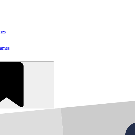
mes
games