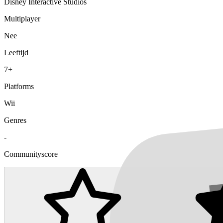
Disney Interactive Studios
Multiplayer
Nee
Leeftijd
7+
Platforms
Wii
Genres
-
Communityscore