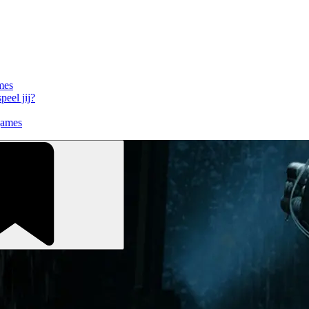
mes
eel jij?
games