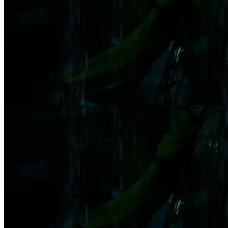
2K Games
Multiplayer
Nee
Leeftijd
18+
Platforms
PC
X360
PS3
PS4
XONE
Mob
NSW
Genres
RPG
First-Person Shooter
Horror
Reviewscore