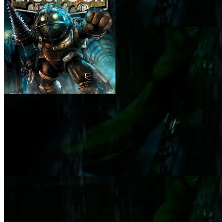
BioShock
Ontwikkelaar
2K Boston
Release
24 augustus 2007
Uitgever