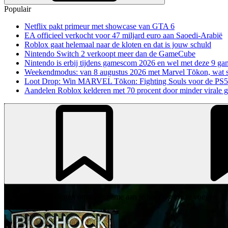
Populair
Netflix pakt primeur met showcase van GTA 6
EA officieel verkocht voor 47 miljard euro aan Saoedi-Arabië
Roblox gaat helemaal naar de kloten en dat is jouw schuld
Nintendo Switch 2 verkoopt meer dan de GameCube
Nintendo is erbij tijdens gamescom 2026 en wel met deze 9 ga
Weekendmodus: van 8 augustus 2026 met Marvel Tōkon, wat sp
Loot Drop: Win MARVEL Tōkon: Fighting Souls voor de PS5
Aandelen Roblox kelderen met 70 procent door minder virale 
Je moet eerst inloggen om deze game aan je backlog toe te voegen.