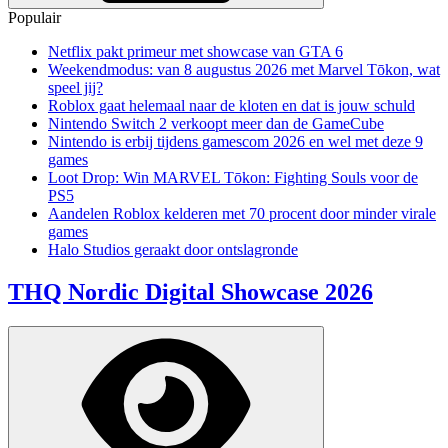
Populair
Netflix pakt primeur met showcase van GTA 6
Weekendmodus: van 8 augustus 2026 met Marvel Tōkon, wat
speel jij?
Roblox gaat helemaal naar de kloten en dat is jouw schuld
Nintendo Switch 2 verkoopt meer dan de GameCube
Nintendo is erbij tijdens gamescom 2026 en wel met deze 9
games
Loot Drop: Win MARVEL Tōkon: Fighting Souls voor de
PS5
Aandelen Roblox kelderen met 70 procent door minder virale
games
Halo Studios geraakt door ontslagronde
THQ Nordic Digital Showcase 2026