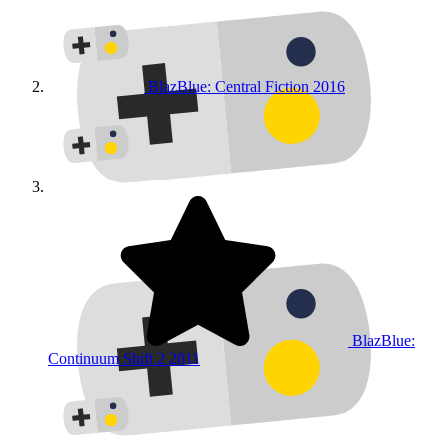
BlazBlue: Central Fiction
2016
BlazBlue:
Continuum Shift 2
2011