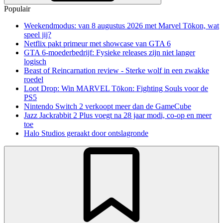
Populair
Weekendmodus: van 8 augustus 2026 met Marvel Tōkon, wat
speel jij?
Netflix pakt primeur met showcase van GTA 6
GTA 6-moederbedrijf: Fysieke releases zijn niet langer
logisch
Beast of Reincarnation review - Sterke wolf in een zwakke
roedel
Loot Drop: Win MARVEL Tōkon: Fighting Souls voor de
PS5
Nintendo Switch 2 verkoopt meer dan de GameCube
Jazz Jackrabbit 2 Plus voegt na 28 jaar modi, co-op en meer
toe
Halo Studios geraakt door ontslagronde