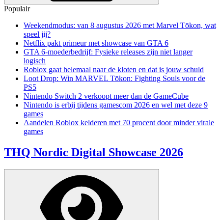
Populair
Weekendmodus: van 8 augustus 2026 met Marvel Tōkon, wat
speel jij?
Netflix pakt primeur met showcase van GTA 6
GTA 6-moederbedrijf: Fysieke releases zijn niet langer
logisch
Roblox gaat helemaal naar de kloten en dat is jouw schuld
Loot Drop: Win MARVEL Tōkon: Fighting Souls voor de
PS5
Nintendo Switch 2 verkoopt meer dan de GameCube
Nintendo is erbij tijdens gamescom 2026 en wel met deze 9
games
Aandelen Roblox kelderen met 70 procent door minder virale
games
THQ Nordic Digital Showcase 2026