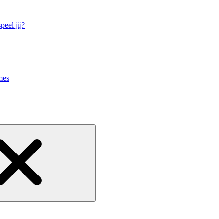
eel jij?
mes