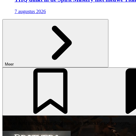
7 augustus 2026
Meer
Je moet eerst inloggen om deze game aan je backlog toe te voegen.