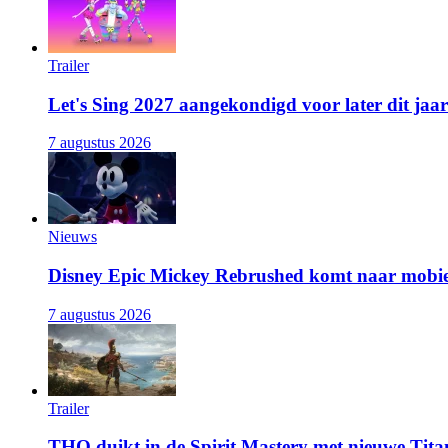
Trailer
Let's Sing 2027 aangekondigd voor later dit jaar
7 augustus 2026
Nieuws
Disney Epic Mickey Rebrushed komt naar mobie
7 augustus 2026
Trailer
THQ duikt in de Spirit Mastery met nieuwe Titan