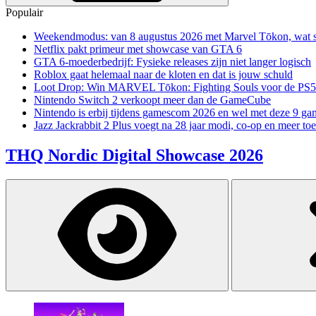
Populair
Weekendmodus: van 8 augustus 2026 met Marvel Tōkon, wat sp
Netflix pakt primeur met showcase van GTA 6
GTA 6-moederbedrijf: Fysieke releases zijn niet langer logisch
Roblox gaat helemaal naar de kloten en dat is jouw schuld
Loot Drop: Win MARVEL Tōkon: Fighting Souls voor de PS5
Nintendo Switch 2 verkoopt meer dan de GameCube
Nintendo is erbij tijdens gamescom 2026 en wel met deze 9 ga
Jazz Jackrabbit 2 Plus voegt na 28 jaar modi, co-op en meer toe
THQ Nordic Digital Showcase 2026