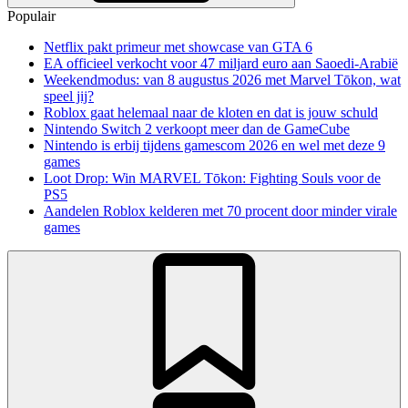
Populair
Netflix pakt primeur met showcase van GTA 6
EA officieel verkocht voor 47 miljard euro aan Saoedi-Arabië
Weekendmodus: van 8 augustus 2026 met Marvel Tōkon, wat
speel jij?
Roblox gaat helemaal naar de kloten en dat is jouw schuld
Nintendo Switch 2 verkoopt meer dan de GameCube
Nintendo is erbij tijdens gamescom 2026 en wel met deze 9
games
Loot Drop: Win MARVEL Tōkon: Fighting Souls voor de
PS5
Aandelen Roblox kelderen met 70 procent door minder virale
games