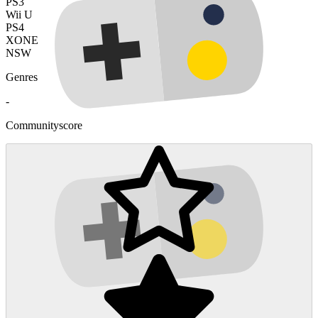
PS3
Wii U
PS4
XONE
NSW
Genres
-
Communityscore