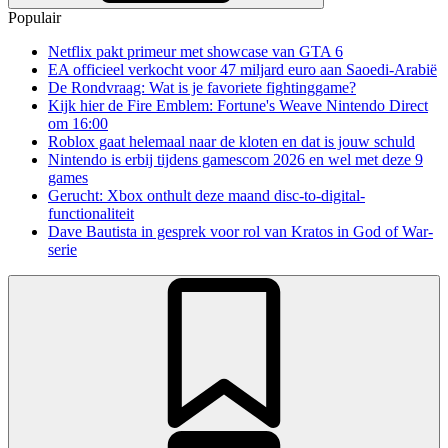
Populair
Netflix pakt primeur met showcase van GTA 6
EA officieel verkocht voor 47 miljard euro aan Saoedi-Arabië
De Rondvraag: Wat is je favoriete fightinggame?
Kijk hier de Fire Emblem: Fortune's Weave Nintendo Direct
om 16:00
Roblox gaat helemaal naar de kloten en dat is jouw schuld
Nintendo is erbij tijdens gamescom 2026 en wel met deze 9
games
Gerucht: Xbox onthult deze maand disc-to-digital-
functionaliteit
Dave Bautista in gesprek voor rol van Kratos in God of War-
serie