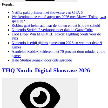
Populair
Netflix pakt primeur met showcase van GTA 6
Weekendmodus: van 8 augustus 2026 met Marvel Tōkon, wat
speel jij?
Roblox gaat helemaal naar de kloten en dat is jouw schuld
Nintendo Switch 2 verkoopt meer dan de GameCube
Loot Drop: Win MARVEL Tōkon: Fighting Souls voor de
PS5
Nintendo is erbij tijdens gamescom 2026 en wel met deze 9
games
Aandelen Roblox kelderen met 70 procent door minder virale
games
Halo Studios geraakt door ontslagronde
THQ Nordic Digital Showcase 2026