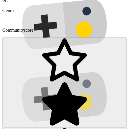
PC
Genres
-
Communityscore