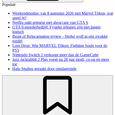
Populair
Weekendmodus: van 8 augustus 2026 met Marvel Tōkon, wat
speel jij?
Netflix pakt primeur met showcase van GTA 6
GTA 6-moederbedrijf: Fysieke releases zijn niet langer
logisch
Beast of Reincarnation review - Sterke wolf in een zwakke
roedel
Loot Drop: Win MARVEL Tōkon: Fighting Souls voor de
PS5
Nintendo Switch 2 verkoopt meer dan de GameCube
Jazz Jackrabbit 2 Plus voegt na 28 jaar modi, co-op en meer
toe
Halo Studios geraakt door ontslagronde