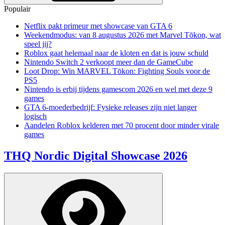
Populair
Netflix pakt primeur met showcase van GTA 6
Weekendmodus: van 8 augustus 2026 met Marvel Tōkon, wat
speel jij?
Roblox gaat helemaal naar de kloten en dat is jouw schuld
Nintendo Switch 2 verkoopt meer dan de GameCube
Loot Drop: Win MARVEL Tōkon: Fighting Souls voor de
PS5
Nintendo is erbij tijdens gamescom 2026 en wel met deze 9
games
GTA 6-moederbedrijf: Fysieke releases zijn niet langer
logisch
Aandelen Roblox kelderen met 70 procent door minder virale
games
THQ Nordic Digital Showcase 2026