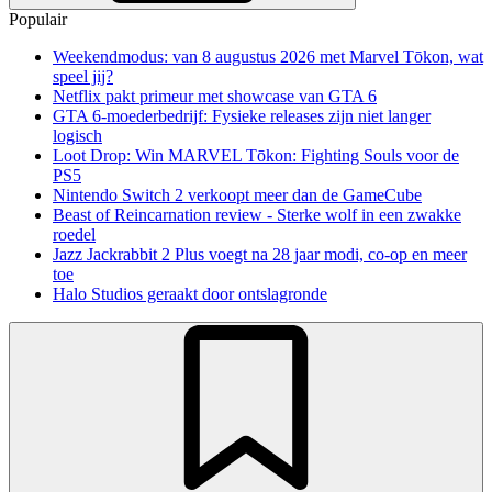
Populair
Weekendmodus: van 8 augustus 2026 met Marvel Tōkon, wat
speel jij?
Netflix pakt primeur met showcase van GTA 6
GTA 6-moederbedrijf: Fysieke releases zijn niet langer
logisch
Loot Drop: Win MARVEL Tōkon: Fighting Souls voor de
PS5
Nintendo Switch 2 verkoopt meer dan de GameCube
Beast of Reincarnation review - Sterke wolf in een zwakke
roedel
Jazz Jackrabbit 2 Plus voegt na 28 jaar modi, co-op en meer
toe
Halo Studios geraakt door ontslagronde