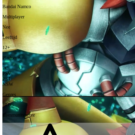
Bandai Namco
Multiplayer
Nee
Leeftijd
12+
Platforms
PC
PSV
PS4
NSW
Genres
JRPG
Communityscore