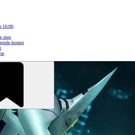
m 16:00
e zien
gende kosten
t
rie