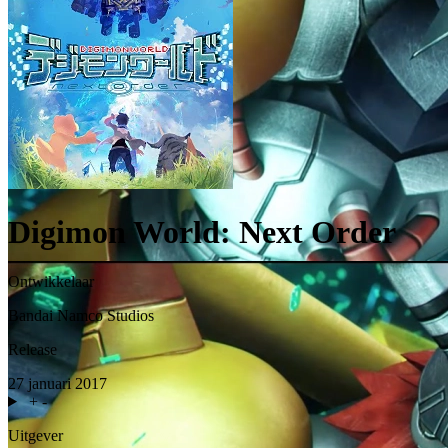
Digimon World: Next Order
Ontwikkelaar
Bandai Namco Studios
Release
27 januari 2017
+
-
Uitgever