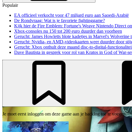
Populair
EA officieel verkocht voor 47 miljard euro aan Saoedi-Arabië
De Rondvraag: Wat is je favoriete fightinggame?
Kijk hier de Fire Emblem: Fortune's Weave Nintendo Direct o
Xbox-consoles nu 150 tot 200 euro duurder dan voorheen
Gerucht: James Howletts blote kadetjes in Marvel's Wolverine t
Gerucht: Nvidia- en AMD-videokaarten weer duurder door stij
Gerucht: Xbox onthult deze maand disc-to-digital-functionalitei
Dave Bautista in gesprek voor rol van Kratos in God of War-se
Je moet eerst inloggen om deze game aan je backlog toe te voegen.