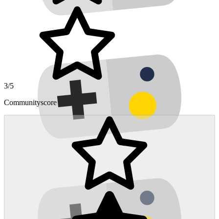
3/5
Communityscore