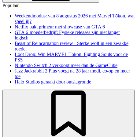
Populair
Weekendmodus: van 8 augustus 2026 met Marvel Tōkon, wat
speel jij?
Netflix pakt primeur met showcase van GTA 6
GTA 6-moederbedrijf: Fysieke releases zijn niet langer
logisch
Beast of Reincarnation review - Sterke wolf in een zwakke
roedel
Loot Drop: Win MARVEL Tōkon: Fighting Souls voor de
PS5
Nintendo Switch 2 verkoopt meer dan de GameCube
Jazz Jackrabbit 2 Plus voegt na 28 jaar modi, co-op en meer
toe
Halo Studios geraakt door ontslagronde