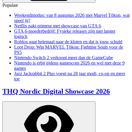
Populair
Weekendmodus: van 8 augustus 2026 met Marvel Tōkon, wat
speel jij?
Netflix pakt primeur met showcase van GTA 6
GTA 6-moederbedrijf: Fysieke releases zijn niet langer
logisch
Roblox gaat helemaal naar de kloten en dat is jouw schuld
Loot Drop: Win MARVEL Tōkon: Fighting Souls voor de
PS5
Nintendo Switch 2 verkoopt meer dan de GameCube
Nintendo is erbij tijdens gamescom 2026 en wel met deze 9
games
Jazz Jackrabbit 2 Plus voegt na 28 jaar modi, co-op en meer
toe
THQ Nordic Digital Showcase 2026