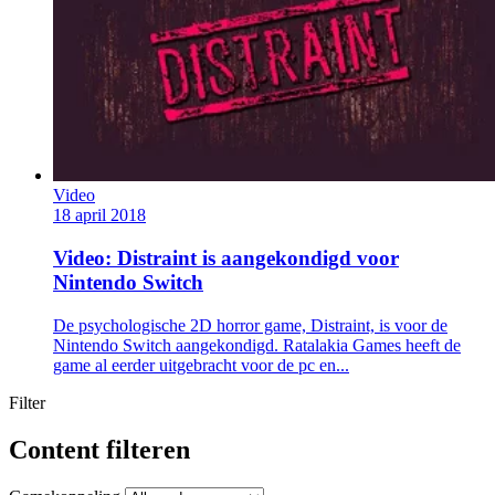
Video
18 april 2018
Video: Distraint is aangekondigd voor
Nintendo Switch
De psychologische 2D horror game, Distraint, is voor de
Nintendo Switch aangekondigd. Ratalakia Games heeft de
game al eerder uitgebracht voor de pc en...
Filter
Content filteren