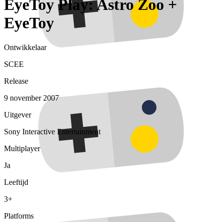
EyeToy Play: Astro Zoo +
EyeToy
Ontwikkelaar
SCEE
Release
9 november 2007
Uitgever
Sony Interactive Entertainment
Multiplayer
Ja
Leeftijd
3+
Platforms