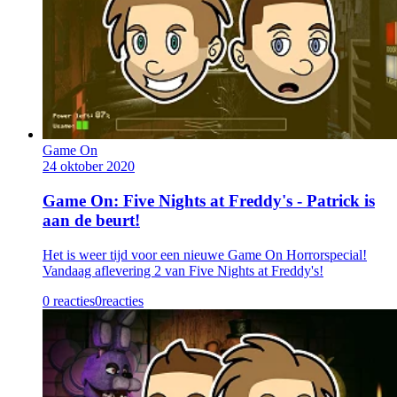
Game On
24 oktober 2020
Game On: Five Nights at Freddy's - Patrick is
aan de beurt!
Het is weer tijd voor een nieuwe Game On Horrorspecial!
Vandaag aflevering 2 van Five Nights at Freddy's!
0 reacties
0
reacties