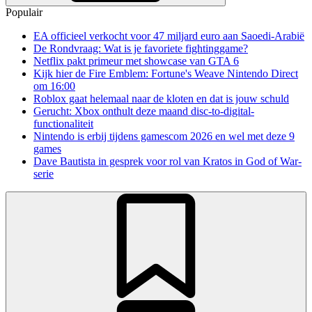
Populair
EA officieel verkocht voor 47 miljard euro aan Saoedi-Arabië
De Rondvraag: Wat is je favoriete fightinggame?
Netflix pakt primeur met showcase van GTA 6
Kijk hier de Fire Emblem: Fortune's Weave Nintendo Direct
om 16:00
Roblox gaat helemaal naar de kloten en dat is jouw schuld
Gerucht: Xbox onthult deze maand disc-to-digital-
functionaliteit
Nintendo is erbij tijdens gamescom 2026 en wel met deze 9
games
Dave Bautista in gesprek voor rol van Kratos in God of War-
serie