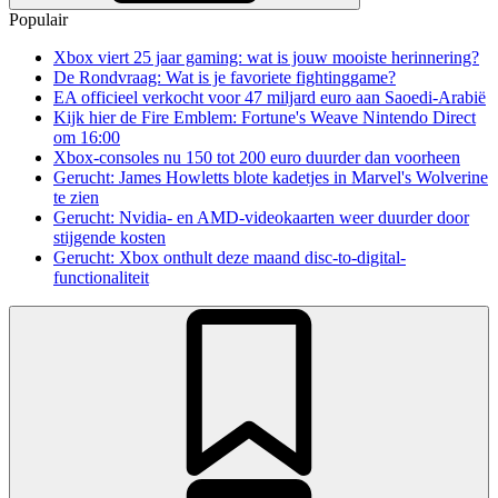
Populair
Xbox viert 25 jaar gaming: wat is jouw mooiste herinnering?
De Rondvraag: Wat is je favoriete fightinggame?
EA officieel verkocht voor 47 miljard euro aan Saoedi-Arabië
Kijk hier de Fire Emblem: Fortune's Weave Nintendo Direct
om 16:00
Xbox-consoles nu 150 tot 200 euro duurder dan voorheen
Gerucht: James Howletts blote kadetjes in Marvel's Wolverine
te zien
Gerucht: Nvidia- en AMD-videokaarten weer duurder door
stijgende kosten
Gerucht: Xbox onthult deze maand disc-to-digital-
functionaliteit