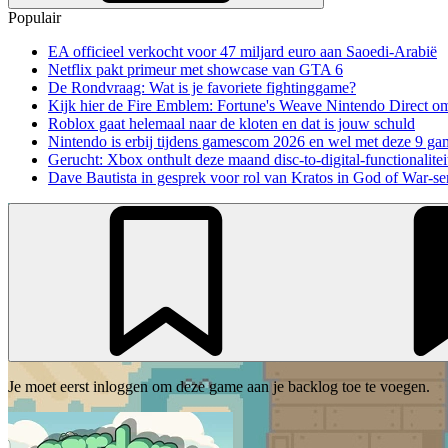
Populair
EA officieel verkocht voor 47 miljard euro aan Saoedi-Arabië
Netflix pakt primeur met showcase van GTA 6
De Rondvraag: Wat is je favoriete fightinggame?
Kijk hier de Fire Emblem: Fortune's Weave Nintendo Direct o
Roblox gaat helemaal naar de kloten en dat is jouw schuld
Nintendo is erbij tijdens gamescom 2026 en wel met deze 9 ga
Gerucht: Xbox onthult deze maand disc-to-digital-functionalitei
Dave Bautista in gesprek voor rol van Kratos in God of War-se
Je moet eerst inloggen om deze game aan je backlog toe te voegen.