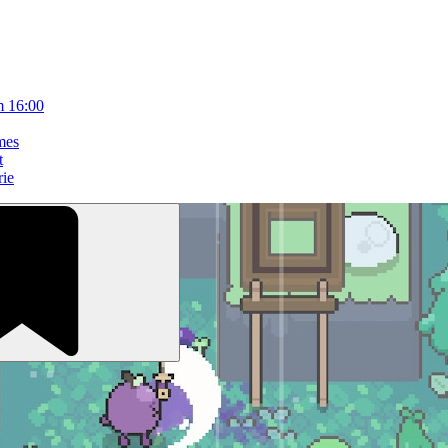
m 16:00
mes
t
rie