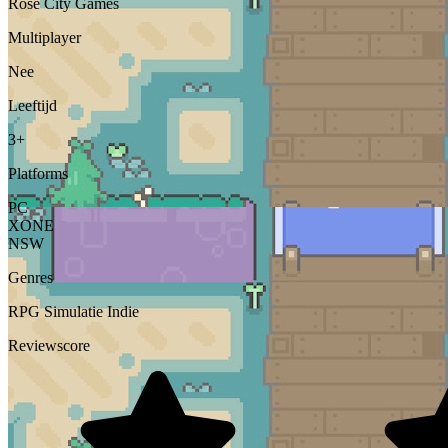
Rose City Games
Multiplayer
Nee
Leeftijd
3+
Platforms
PC
XONE
NSW
Genres
RPG
Simulatie
Indie
Reviewscore