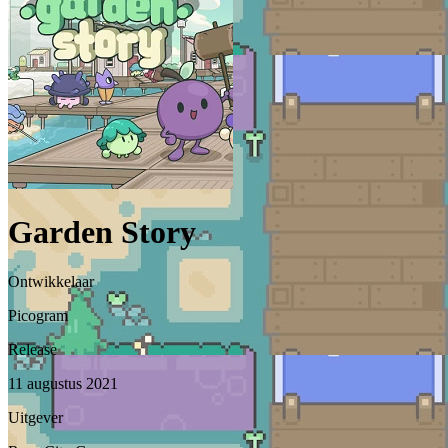
Garden Story
Ontwikkelaar
Picogram
Release
11 augustus 2021
Uitgever