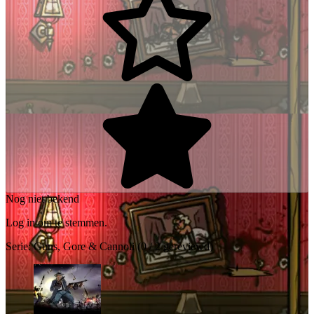
Nog niet bekend
Log in om te stemmen.
Serie:
Guns, Gore & Cannoli
(0 / 2 gereviewd)