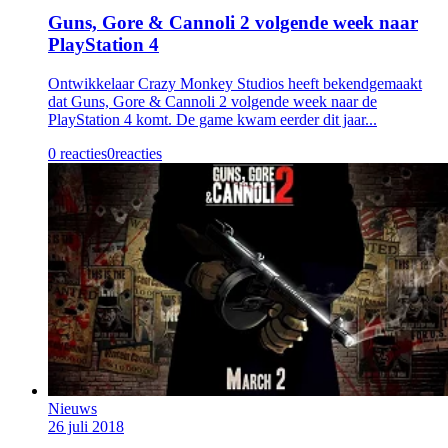
Guns, Gore & Cannoli 2 volgende week naar
PlayStation 4
Ontwikkelaar Crazy Monkey Studios heeft bekendgemaakt
dat Guns, Gore & Cannoli 2 volgende week naar de
PlayStation 4 komt. De game kwam eerder dit jaar...
0 reacties
0
reacties
Nieuws
26 juli 2018