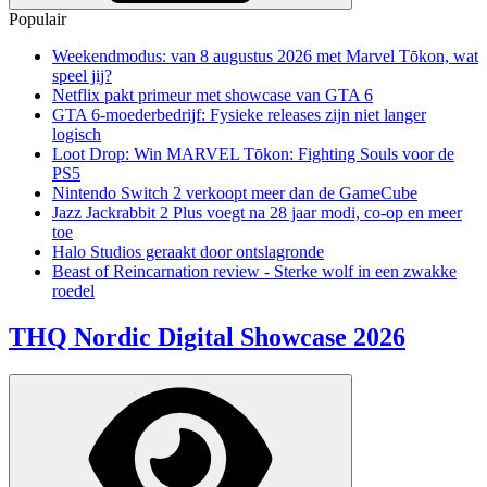
Populair
Weekendmodus: van 8 augustus 2026 met Marvel Tōkon, wat
speel jij?
Netflix pakt primeur met showcase van GTA 6
GTA 6-moederbedrijf: Fysieke releases zijn niet langer
logisch
Loot Drop: Win MARVEL Tōkon: Fighting Souls voor de
PS5
Nintendo Switch 2 verkoopt meer dan de GameCube
Jazz Jackrabbit 2 Plus voegt na 28 jaar modi, co-op en meer
toe
Halo Studios geraakt door ontslagronde
Beast of Reincarnation review - Sterke wolf in een zwakke
roedel
THQ Nordic Digital Showcase 2026