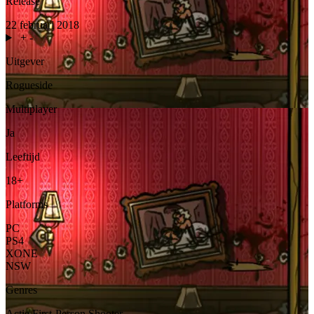
Release
22 februari 2018
+
-
Uitgever
Rogueside
Multiplayer
Ja
Leeftijd
18+
Platforms
PC
PS4
XONE
NSW
Genres
Actie
First-Person Shooter