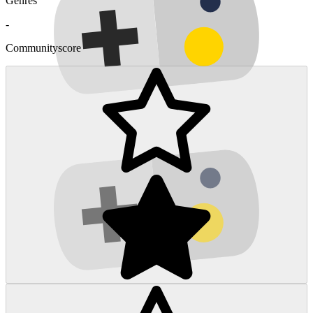
Genres
-
Communityscore