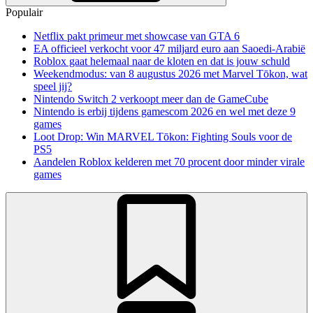
Populair
Netflix pakt primeur met showcase van GTA 6
EA officieel verkocht voor 47 miljard euro aan Saoedi-Arabië
Roblox gaat helemaal naar de kloten en dat is jouw schuld
Weekendmodus: van 8 augustus 2026 met Marvel Tōkon, wat
speel jij?
Nintendo Switch 2 verkoopt meer dan de GameCube
Nintendo is erbij tijdens gamescom 2026 en wel met deze 9
games
Loot Drop: Win MARVEL Tōkon: Fighting Souls voor de
PS5
Aandelen Roblox kelderen met 70 procent door minder virale
games