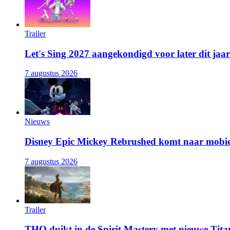
Trailer
Let's Sing 2027 aangekondigd voor later dit jaar
7 augustus 2026
Nieuws
Disney Epic Mickey Rebrushed komt naar mobie
7 augustus 2026
Trailer
THQ duikt in de Spirit Mastery met nieuwe Titan