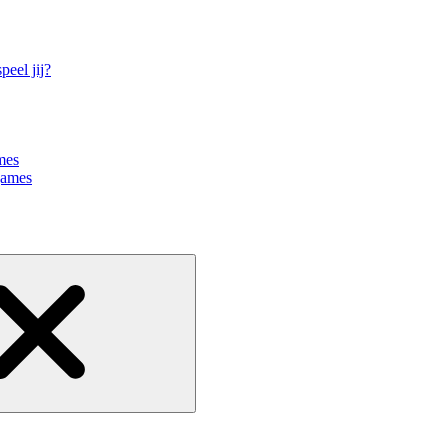
eel jij?
mes
games