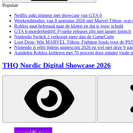
Populair
Netflix pakt primeur met showcase van GTA 6
Weekendmodus: van 8 augustus 2026 met Marvel Tōkon, wat sp
Roblox gaat helemaal naar de kloten en dat is jouw schuld
GTA 6-moederbedrijf: Fysieke releases zijn niet langer logisch
Nintendo Switch 2 verkoopt meer dan de GameCube
Loot Drop: Win MARVEL Tōkon: Fighting Souls voor de PS5
Nintendo is erbij tijdens gamescom 2026 en wel met deze 9 ga
Aandelen Roblox kelderen met 70 procent door minder virale 
THQ Nordic Digital Showcase 2026