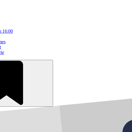
m 16:00
mes
t
rie