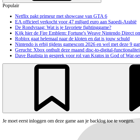
Populair
Netflix pakt primeur met showcase van GTA 6
EA officieel verkocht voor 47 miljard euro aan Saoedi-Arabië
De Rondvraag: Wat is je favoriete fightinggame?
Kijk hier de Fire Emblem: Fortune's Weave Nintendo Direct o
Roblox gaat helemaal naar de kloten en dat is jouw schuld
Nintendo is erbij tijdens gamescom 2026 en wel met deze 9 ga
Gerucht: Xbox onthult deze maand disc-to-digital-functionalitei
Dave Bautista in gesprek voor rol van Kratos in God of War-se
Je moet eerst inloggen om deze game aan je backlog toe te voegen.