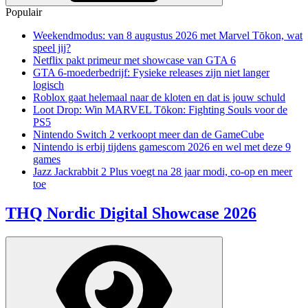
Populair
Weekendmodus: van 8 augustus 2026 met Marvel Tōkon, wat
speel jij?
Netflix pakt primeur met showcase van GTA 6
GTA 6-moederbedrijf: Fysieke releases zijn niet langer
logisch
Roblox gaat helemaal naar de kloten en dat is jouw schuld
Loot Drop: Win MARVEL Tōkon: Fighting Souls voor de
PS5
Nintendo Switch 2 verkoopt meer dan de GameCube
Nintendo is erbij tijdens gamescom 2026 en wel met deze 9
games
Jazz Jackrabbit 2 Plus voegt na 28 jaar modi, co-op en meer
toe
THQ Nordic Digital Showcase 2026