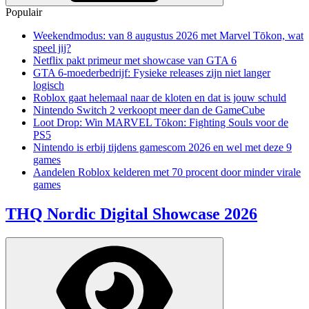
Populair
Weekendmodus: van 8 augustus 2026 met Marvel Tōkon, wat
speel jij?
Netflix pakt primeur met showcase van GTA 6
GTA 6-moederbedrijf: Fysieke releases zijn niet langer
logisch
Roblox gaat helemaal naar de kloten en dat is jouw schuld
Nintendo Switch 2 verkoopt meer dan de GameCube
Loot Drop: Win MARVEL Tōkon: Fighting Souls voor de
PS5
Nintendo is erbij tijdens gamescom 2026 en wel met deze 9
games
Aandelen Roblox kelderen met 70 procent door minder virale
games
THQ Nordic Digital Showcase 2026