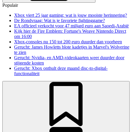
Populair
Xbox viert 25 jaar gaming: wat is jouw mooiste herinnering?
De Rondvraag: Wat is je favoriete fightinggame?
EA officieel verkocht voor 47 miljard euro aan Saoedi-Arabië
Kijk hier de Fire Emblem: Fortune's Weave Nintendo Direct
om 16:00
Xbox-consoles nu 150 tot 200 euro duurder dan voorheen
Gerucht: James Howletts blote kadetjes in Marvel's Wolverine
te zien
Gerucht: Nvidia- en AMD-videokaarten weer duurder door
stijgende kosten
Gerucht: Xbox onthult deze maand disc-to-digital-
functionaliteit