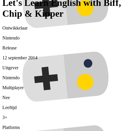
Let's Learn English with Biff,
Chip & Kipper
Ontwikkelaar
Nintendo
Release
12 september 2014
Uitgever
Nintendo
Multiplayer
Nee
Leeftijd
3+
Platforms