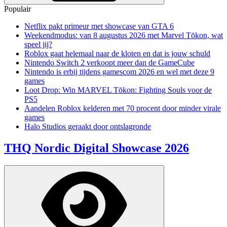
Populair
Netflix pakt primeur met showcase van GTA 6
Weekendmodus: van 8 augustus 2026 met Marvel Tōkon, wat
speel jij?
Roblox gaat helemaal naar de kloten en dat is jouw schuld
Nintendo Switch 2 verkoopt meer dan de GameCube
Nintendo is erbij tijdens gamescom 2026 en wel met deze 9
games
Loot Drop: Win MARVEL Tōkon: Fighting Souls voor de
PS5
Aandelen Roblox kelderen met 70 procent door minder virale
games
Halo Studios geraakt door ontslagronde
THQ Nordic Digital Showcase 2026