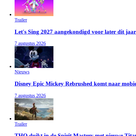
Trailer
Let's Sing 2027 aangekondigd voor later dit jaar
7 augustus 2026
Nieuws
Disney Epic Mickey Rebrushed komt naar mobie
7 augustus 2026
Trailer
THQ duikt in de Spirit Mastery met nieuwe Titan