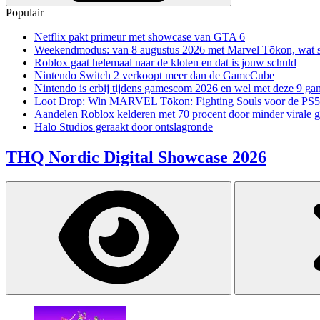
Populair
Netflix pakt primeur met showcase van GTA 6
Weekendmodus: van 8 augustus 2026 met Marvel Tōkon, wat sp
Roblox gaat helemaal naar de kloten en dat is jouw schuld
Nintendo Switch 2 verkoopt meer dan de GameCube
Nintendo is erbij tijdens gamescom 2026 en wel met deze 9 ga
Loot Drop: Win MARVEL Tōkon: Fighting Souls voor de PS5
Aandelen Roblox kelderen met 70 procent door minder virale 
Halo Studios geraakt door ontslagronde
THQ Nordic Digital Showcase 2026