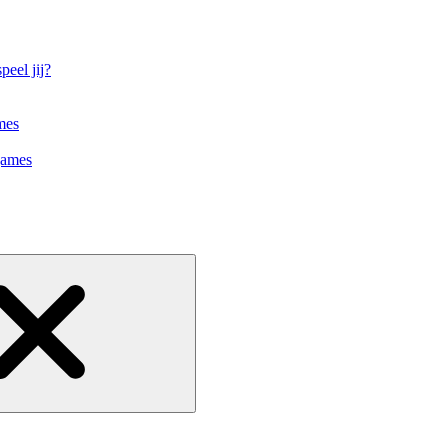
eel jij?
mes
games