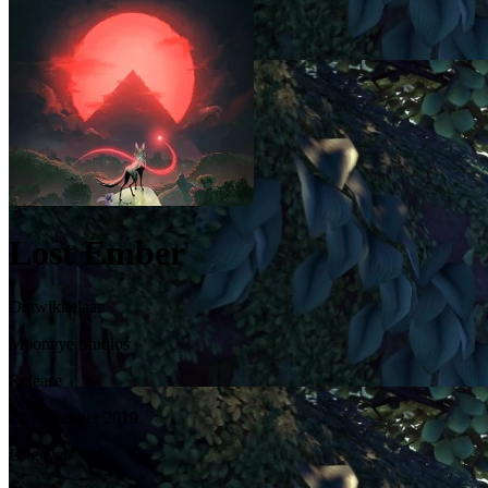
Lost Ember
Ontwikkelaar
Mooneye Studios
Release
22 november 2019
Uitgever