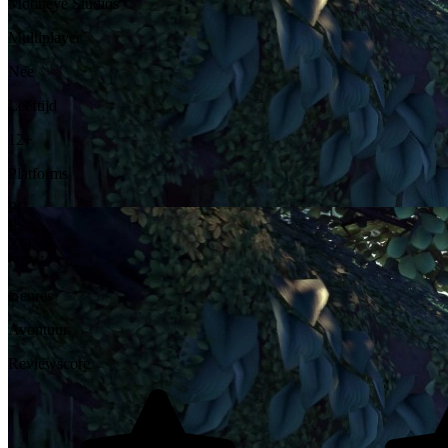
Mooneye Studios
Multiplayer
Nee
Leeftijd
12+
Platforms
PC
PS4
XONE
NSW
Genres
Avontuur
Reviewscore