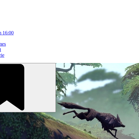
m 16:00
mes
t
rie