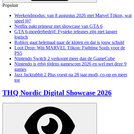
Populair
Weekendmodus: van 8 augustus 2026 met Marvel Tōkon, wat
speel jij?
Netflix pakt primeur met showcase van GTA 6
GTA 6-moederbedrijf: Fysieke releases zijn niet langer
logisch
Roblox gaat helemaal naar de kloten en dat is jouw schuld
Loot Drop: Win MARVEL Tōkon: Fighting Souls voor de
PS5
Nintendo Switch 2 verkoopt meer dan de GameCube
Nintendo is erbij tijdens gamescom 2026 en wel met deze 9
games
Jazz Jackrabbit 2 Plus voegt na 28 jaar modi, co-op en meer
toe
THQ Nordic Digital Showcase 2026