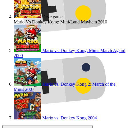
Deze game
Mario Vs Donkey Kong: Mini-Land Mayhem
2010
Mario vs. Donkey Kong: Minis March Again!
2009
Mario vs. Donkey Kong 2: March of the
Minis
2007
Mario vs. Donkey Kong
2004