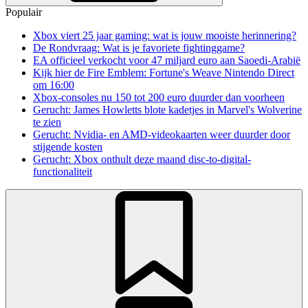
Populair
Xbox viert 25 jaar gaming: wat is jouw mooiste herinnering?
De Rondvraag: Wat is je favoriete fightinggame?
EA officieel verkocht voor 47 miljard euro aan Saoedi-Arabië
Kijk hier de Fire Emblem: Fortune's Weave Nintendo Direct
om 16:00
Xbox-consoles nu 150 tot 200 euro duurder dan voorheen
Gerucht: James Howletts blote kadetjes in Marvel's Wolverine
te zien
Gerucht: Nvidia- en AMD-videokaarten weer duurder door
stijgende kosten
Gerucht: Xbox onthult deze maand disc-to-digital-
functionaliteit