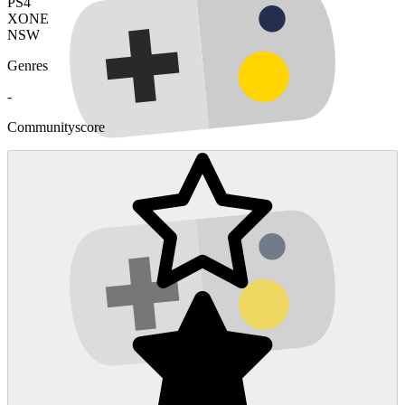
PS4
XONE
NSW
Genres
-
Communityscore