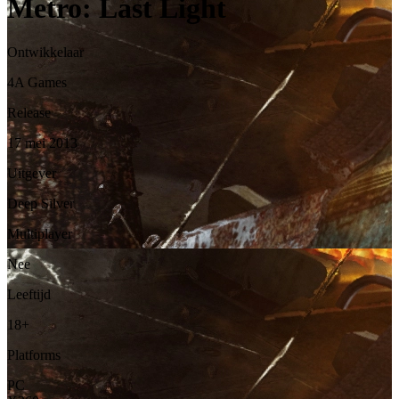
Metro: Last Light
Ontwikkelaar
4A Games
Release
17 mei 2013
Uitgever
Deep Silver
Multiplayer
Nee
Leeftijd
18+
Platforms
PC