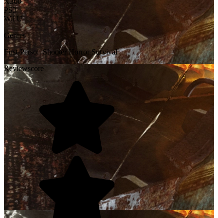
X360
PS3
Wii U
Genres
First-Person Shooter
Horror
Survival
Reviewscore