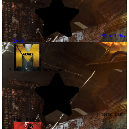
Metro Redux
2014
Deze game
Metro: Last
Light
2013