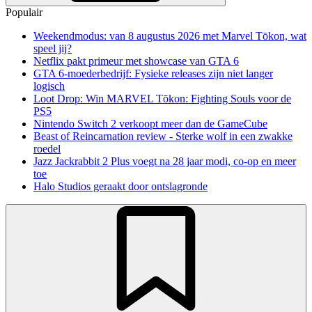
Populair
Weekendmodus: van 8 augustus 2026 met Marvel Tōkon, wat
speel jij?
Netflix pakt primeur met showcase van GTA 6
GTA 6-moederbedrijf: Fysieke releases zijn niet langer
logisch
Loot Drop: Win MARVEL Tōkon: Fighting Souls voor de
PS5
Nintendo Switch 2 verkoopt meer dan de GameCube
Beast of Reincarnation review - Sterke wolf in een zwakke
roedel
Jazz Jackrabbit 2 Plus voegt na 28 jaar modi, co-op en meer
toe
Halo Studios geraakt door ontslagronde