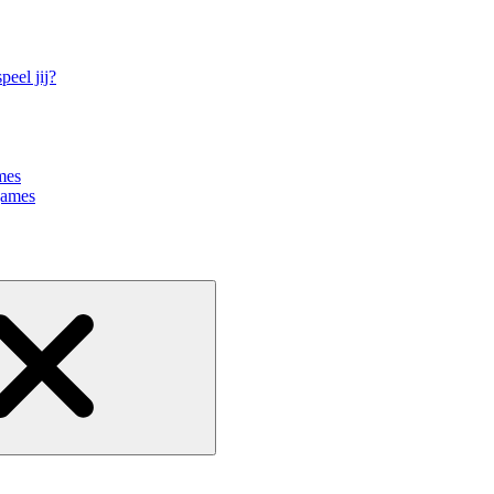
eel jij?
mes
games