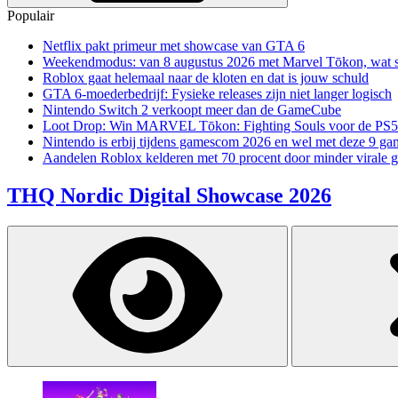
Populair
Netflix pakt primeur met showcase van GTA 6
Weekendmodus: van 8 augustus 2026 met Marvel Tōkon, wat sp
Roblox gaat helemaal naar de kloten en dat is jouw schuld
GTA 6-moederbedrijf: Fysieke releases zijn niet langer logisch
Nintendo Switch 2 verkoopt meer dan de GameCube
Loot Drop: Win MARVEL Tōkon: Fighting Souls voor de PS5
Nintendo is erbij tijdens gamescom 2026 en wel met deze 9 ga
Aandelen Roblox kelderen met 70 procent door minder virale 
THQ Nordic Digital Showcase 2026