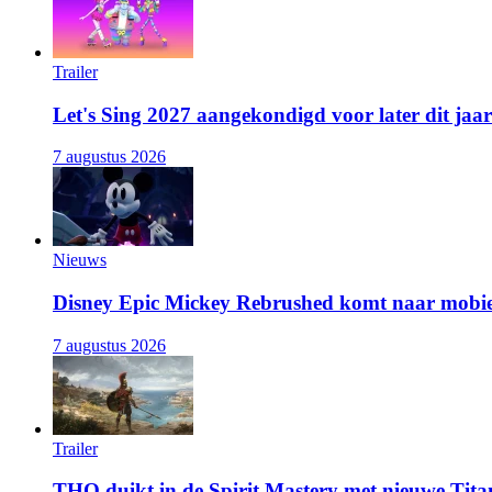
Trailer
Let's Sing 2027 aangekondigd voor later dit jaar
7 augustus 2026
Nieuws
Disney Epic Mickey Rebrushed komt naar mobie
7 augustus 2026
Trailer
THQ duikt in de Spirit Mastery met nieuwe Titan