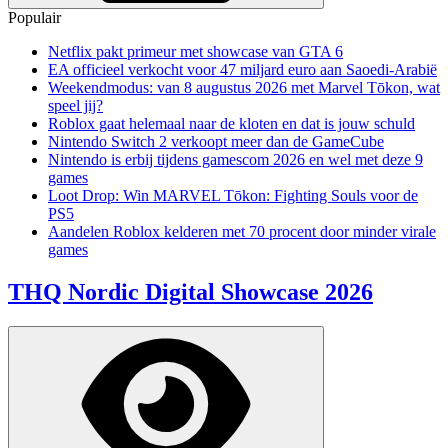
Populair
Netflix pakt primeur met showcase van GTA 6
EA officieel verkocht voor 47 miljard euro aan Saoedi-Arabië
Weekendmodus: van 8 augustus 2026 met Marvel Tōkon, wat
speel jij?
Roblox gaat helemaal naar de kloten en dat is jouw schuld
Nintendo Switch 2 verkoopt meer dan de GameCube
Nintendo is erbij tijdens gamescom 2026 en wel met deze 9
games
Loot Drop: Win MARVEL Tōkon: Fighting Souls voor de
PS5
Aandelen Roblox kelderen met 70 procent door minder virale
games
THQ Nordic Digital Showcase 2026