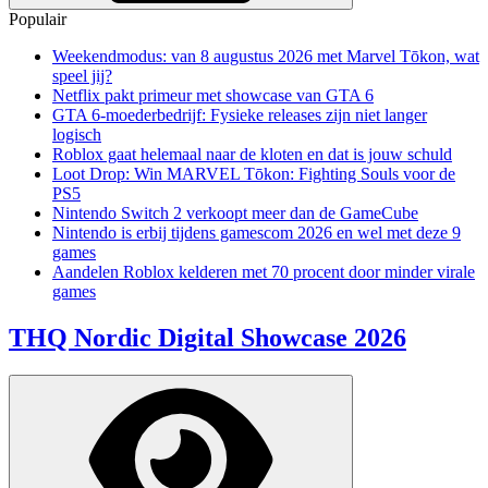
Populair
Weekendmodus: van 8 augustus 2026 met Marvel Tōkon, wat
speel jij?
Netflix pakt primeur met showcase van GTA 6
GTA 6-moederbedrijf: Fysieke releases zijn niet langer
logisch
Roblox gaat helemaal naar de kloten en dat is jouw schuld
Loot Drop: Win MARVEL Tōkon: Fighting Souls voor de
PS5
Nintendo Switch 2 verkoopt meer dan de GameCube
Nintendo is erbij tijdens gamescom 2026 en wel met deze 9
games
Aandelen Roblox kelderen met 70 procent door minder virale
games
THQ Nordic Digital Showcase 2026