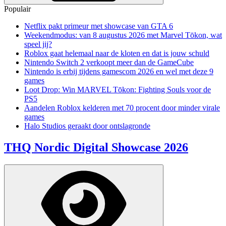
Populair
Netflix pakt primeur met showcase van GTA 6
Weekendmodus: van 8 augustus 2026 met Marvel Tōkon, wat
speel jij?
Roblox gaat helemaal naar de kloten en dat is jouw schuld
Nintendo Switch 2 verkoopt meer dan de GameCube
Nintendo is erbij tijdens gamescom 2026 en wel met deze 9
games
Loot Drop: Win MARVEL Tōkon: Fighting Souls voor de
PS5
Aandelen Roblox kelderen met 70 procent door minder virale
games
Halo Studios geraakt door ontslagronde
THQ Nordic Digital Showcase 2026