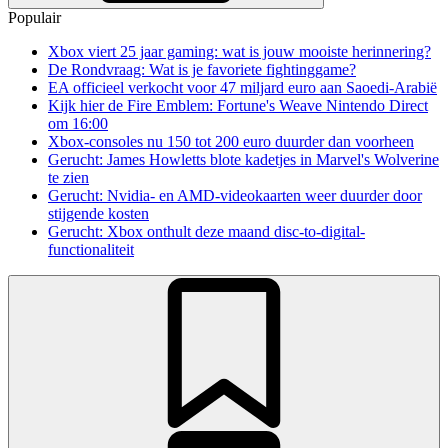
Populair
Xbox viert 25 jaar gaming: wat is jouw mooiste herinnering?
De Rondvraag: Wat is je favoriete fightinggame?
EA officieel verkocht voor 47 miljard euro aan Saoedi-Arabië
Kijk hier de Fire Emblem: Fortune's Weave Nintendo Direct
om 16:00
Xbox-consoles nu 150 tot 200 euro duurder dan voorheen
Gerucht: James Howletts blote kadetjes in Marvel's Wolverine
te zien
Gerucht: Nvidia- en AMD-videokaarten weer duurder door
stijgende kosten
Gerucht: Xbox onthult deze maand disc-to-digital-
functionaliteit