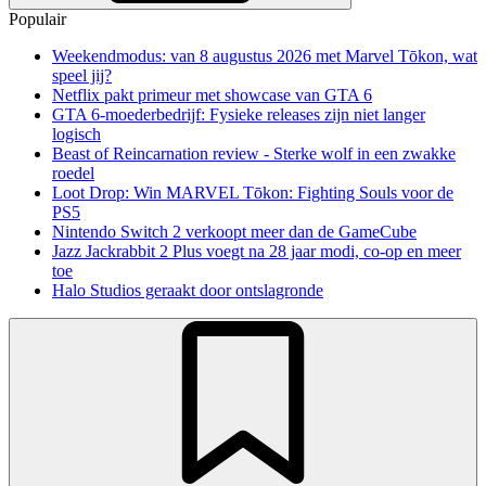
Populair
Weekendmodus: van 8 augustus 2026 met Marvel Tōkon, wat
speel jij?
Netflix pakt primeur met showcase van GTA 6
GTA 6-moederbedrijf: Fysieke releases zijn niet langer
logisch
Beast of Reincarnation review - Sterke wolf in een zwakke
roedel
Loot Drop: Win MARVEL Tōkon: Fighting Souls voor de
PS5
Nintendo Switch 2 verkoopt meer dan de GameCube
Jazz Jackrabbit 2 Plus voegt na 28 jaar modi, co-op en meer
toe
Halo Studios geraakt door ontslagronde