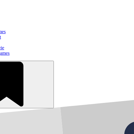
mes
t
rie
games