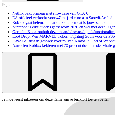
Populair
Netflix pakt primeur met showcase van GTA 6
EA officieel verkocht voor 47 miljard euro aan Saoedi-Arabië
Roblox gaat helemaal naar de kloten en dat is jouw schuld
Nintendo is erbij tijdens gamescom 2026 en wel met deze 9 ga
Gerucht: Xbox onthult deze maand disc-to-digital-functionalitei
Loot Drop: Win MARVEL Tōkon: Fighting Souls voor de PS5
Dave Bautista in gesprek voor rol van Kratos in God of War-se
Aandelen Roblox kelderen met 70 procent door minder virale 
Je moet eerst inloggen om deze game aan je backlog toe te voegen.