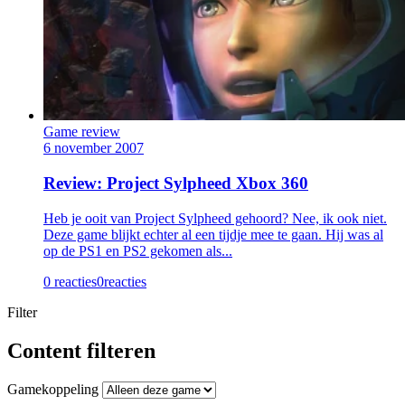
Game review
6 november 2007
Review: Project Sylpheed Xbox 360
Heb je ooit van Project Sylpheed gehoord? Nee, ik ook niet.
Deze game blijkt echter al een tijdje mee te gaan. Hij was al
op de PS1 en PS2 gekomen als...
0 reacties
0
reacties
Filter
Content filteren
Gamekoppeling