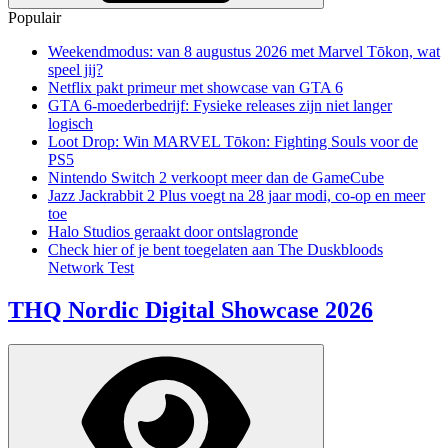
Populair
Weekendmodus: van 8 augustus 2026 met Marvel Tōkon, wat
speel jij?
Netflix pakt primeur met showcase van GTA 6
GTA 6-moederbedrijf: Fysieke releases zijn niet langer
logisch
Loot Drop: Win MARVEL Tōkon: Fighting Souls voor de
PS5
Nintendo Switch 2 verkoopt meer dan de GameCube
Jazz Jackrabbit 2 Plus voegt na 28 jaar modi, co-op en meer
toe
Halo Studios geraakt door ontslagronde
Check hier of je bent toegelaten aan The Duskbloods
Network Test
THQ Nordic Digital Showcase 2026